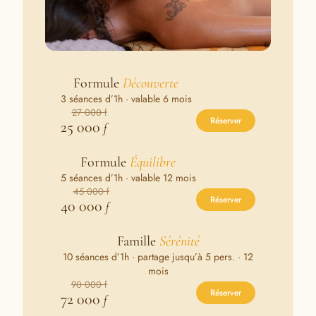
Formule
Découverte
3 séances d’1h · valable 6 mois
27 000 f
Réserver
25 000
f
Formule
Équilibre
5 séances d’1h · valable 12 mois
45 000 f
Réserver
40 000
f
Famille
Sérénité
10 séances d’1h · partage jusqu’à 5 pers. · 12
mois
90 000 f
Réserver
72 000
f