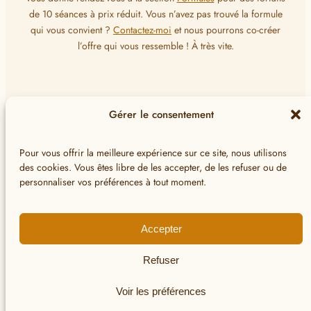
de 10 séances à prix réduit. Vous n’avez pas trouvé la formule
qui vous convient ?
Contactez-moi
et nous pourrons co-créer
l’offre qui vous ressemble ! À très vite.
Massages du Monde
Gérer le consentement
▼
8 soins · de 5 000 f à 9 000 f
Pour vous offrir la meilleure expérience sur ce site, nous utilisons
Massage Tuina
des cookies. Vous êtes libre de les accepter, de les refuser ou de
Soins Signature
▼
personnaliser vos préférences à tout moment.
Massage traditionnel énergétique chinois.
4 soins · 13 000 f · 1h30
·
1h
9 000 f
✦ Duo disponible
Réserver
Massage à la Carte
Accepter
Rituel Tahitien
▼
Personnalisé selon vos besoins du moment.
Massage Taurumi
1 rituel · 25 000 f · 2h30
Refuser
Massage profond avec décontraction musculaire intense.
·
1h30
13 000 f
✦ Duo disponible
Réserver
Rituel Tahitien
·
1h
9 000 f
✦ Duo disponible
Réserver
Voir les préférences
Drainages Lymphatiques
▼
Massage exfoliant suivi d’un massage Taurumi. Une immersion
Massage Exfoliant
2 soins · de 5 000 f à 10 000 f